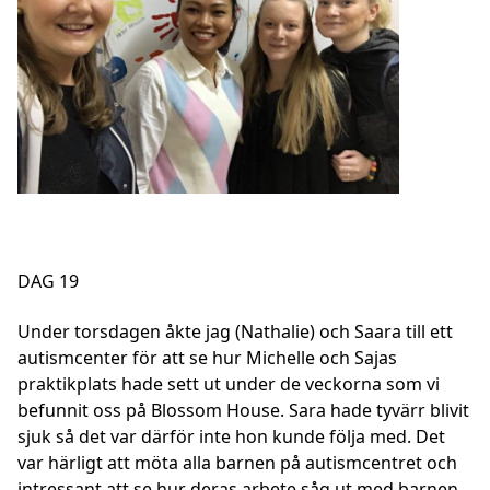
DAG 19
Under torsdagen åkte jag (Nathalie) och Saara till ett
autismcenter för att se hur Michelle och Sajas
praktikplats hade sett ut under de veckorna som vi
befunnit oss på Blossom House. Sara hade tyvärr blivit
sjuk så det var därför inte hon kunde följa med. Det
var härligt att möta alla barnen på autismcentret och
intressant att se hur deras arbete såg ut med barnen.