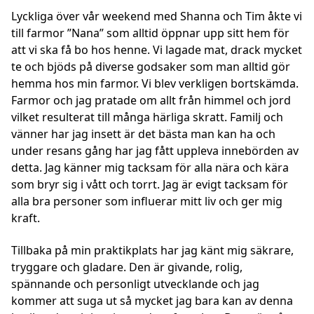
Lyckliga över vår weekend med Shanna och Tim åkte vi
till farmor ”Nana” som alltid öppnar upp sitt hem för
att vi ska få bo hos henne. Vi lagade mat, drack mycket
te och bjöds på diverse godsaker som man alltid gör
hemma hos min farmor. Vi blev verkligen bortskämda.
Farmor och jag pratade om allt från himmel och jord
vilket resulterat till många härliga skratt. Familj och
vänner har jag insett är det bästa man kan ha och
under resans gång har jag fått uppleva innebörden av
detta. Jag känner mig tacksam för alla nära och kära
som bryr sig i vått och torrt. Jag är evigt tacksam för
alla bra personer som influerar mitt liv och ger mig
kraft.
Tillbaka på min praktikplats har jag känt mig säkrare,
tryggare och gladare. Den är givande, rolig,
spännande och personligt utvecklande och jag
kommer att suga ut så mycket jag bara kan av denna