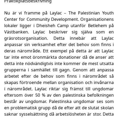
Praktikplatsbeskrivning
Nu är vi framme på Laylac – The Palestinian Youth
Center for Community Development. Organisationens
lokaler ligger i Dheisheh Camp utanför Betlehem på
Västbanken. Laylac beskriver sig själva som en
gräsrotsorganisation. Detta innebär att Laylac
anpassar sin verksamhet efter det behov som finns i
deras närområde. Ett exempel på detta är att Laylac
tar inte emot öronmärkta donationer då de anser att
detta inte nödvändigtvis inte kommer de mest utsatta
grupperna i samhället till gagn. Genom att anpassa
arbetet efter de behov som finns i närområdet så
skapas förtroende mellan organisation och invånarna
i närområdet. Laylac riktar sig främst till ungdomar
eftersom över 50 % av den palestinska befolkningen
består av ungdomar. Palestinska ungdomar ses som
en problematisk grupp då de efter att de slutat skolan
saknar sysselsättning då arbetslösheten är stor. Detta