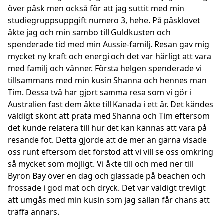
över påsk men också för att jag suttit med min
studiegruppsuppgift numero 3, hehe. På påsklovet
åkte jag och min sambo till Guldkusten och
spenderade tid med min Aussie-familj. Resan gav mig
mycket ny kraft och energi och det var härligt att vara
med familj och vänner. Första helgen spenderade vi
tillsammans med min kusin Shanna och hennes man
Tim. Dessa två har gjort samma resa som vi gör i
Australien fast dem åkte till Kanada i ett år. Det kändes
väldigt skönt att prata med Shanna och Tim eftersom
det kunde relatera till hur det kan kännas att vara på
resande fot. Detta gjorde att de mer än gärna visade
oss runt eftersom det förstod att vi vill se oss omkring
så mycket som möjligt. Vi åkte till och med ner till
Byron Bay över en dag och glassade på beachen och
frossade i god mat och dryck. Det var väldigt trevligt
att umgås med min kusin som jag sällan får chans att
träffa annars.