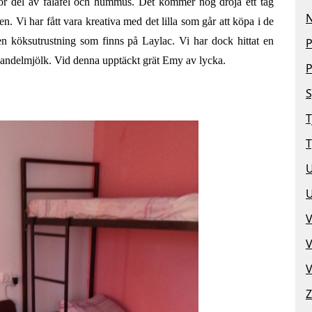
stor del av falafel och hummus. Det kommer nog dröja ett tag
N
. Vi har fått vara kreativa med det lilla som går att köpa i de
n köksutrustning som finns på Laylac. Vi har dock hittat en
P
mandelmjölk. Vid denna upptäckt grät Emy av lycka.
P
S
T
T
V
V
V