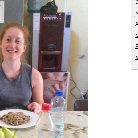
A
M
F
M