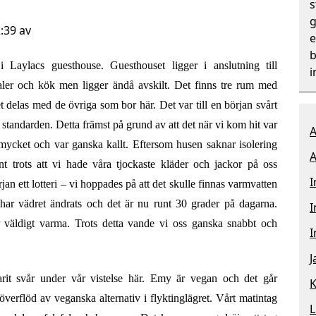
s
g
:39 av
e
b
 Laylacs guesthouse. Guesthouset ligger i anslutning till
i
aler och kök men ligger ändå avskilt. Det finns tre rum med
t delas med de övriga som bor här. Det var till en början svårt
ga standarden. Detta främst på grund av att det när vi kom hit var
A
 mycket och var ganska kallt. Eftersom husen saknar isolering
A
t trots att vi hade våra tjockaste kläder och jackor på oss
I
jan ett lotteri – vi hoppades på att det skulle finnas varmvatten
har vädret ändrats och det är nu runt 30 grader på dagarna.
I
lir väldigt varma. Trots detta vande vi oss ganska snabbt och
I
J
arit svår under vår vistelse här. Emy är vegan och det går
K
 överflöd av veganska alternativ i flyktinglägret. Vårt matintag
L