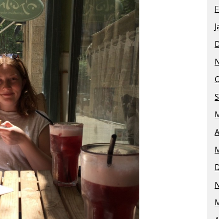
F
J
O
S
M
A
M
M