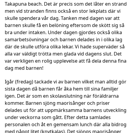
Takapuna beach. Det är precis som det låter en strand
men vid stranden finns också en stor lekplats där vi
skulle spendera vår dag. Tanken med dagen var att
barnen skulle få en belöning eftersom de skött sig så
bra under intaken. Under dagen gjordes också olika
samarbetsövningar och barnen delades in i olika lag
där de skulle utföra olika lekar. Vi hade superväder så
alla var väldigt trötta men glada vid dagens slut. Det
var verkligen en rolig upplevelse att få dela denna fina
dag med barnen!
Igår (fredag) tackade vi av barnen vilket man alltid gör
sista dagen då barnen får åka hem till sina familjer
igen. Det är som en skolavslutning när föräldrarna
kommer. Barnen sjöng maorisånger och priser
delades ut för att uppmärksamma barnens utveckling
under veckorna som gått. Efter detta samlades
personalen och åt en gemensam lunch där alla bidrog
med något litet (knytkalas). Det sjöngs maorisånger