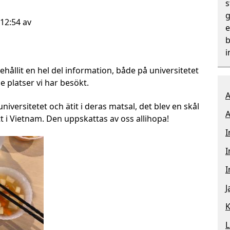
s
g
 12:54 av
e
b
i
hållit en hel del information, både på universitetet
 platser vi har besökt.
A
niversitetet och ätit i deras matsal, det blev en skål
A
t i Vietnam. Den uppskattas av oss allihopa!
I
I
I
J
K
L