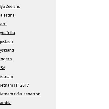
ya Zeeland
alestina
eru
ydafrika
jeckien
yskland
Ungern
USA
ietnam
ietnam HT 2017
ietnam tvåtusenarton
Zambia