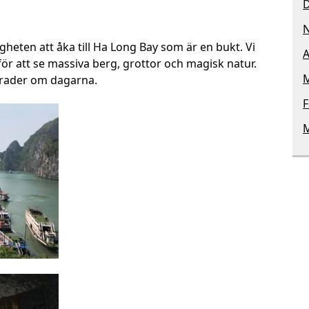
gheten att åka till Ha Long Bay som är en bukt. Vi
A
 för att se massiva berg, grottor och magisk natur.
M
grader om dagarna.
F
M