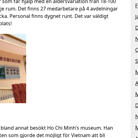
 som får hjälp med en åldersvariation från 18-100
F
arje rum. Det finns 27 medarbetare på 4 avdelningar
ka. Personal finns dygnet runt. Det var väldigt
J
plats!
O
S
M
A
M
M
 vi bland annat besökt Ho Chi Minh’s museum. Han
en som gjorde det möjligt för Vietnam att bli