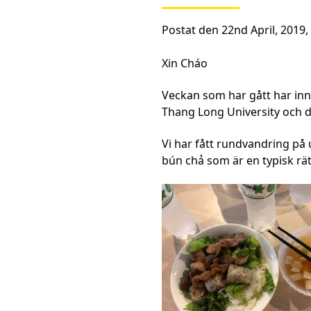
Postat den 22nd April, 2019,
Xin Cháo
Veckan som har gått har inne
Thang Long University och de
Vi har fått rundvandring på u
bún chả som är en typisk rät