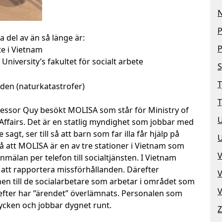
N
P
a del av än så länge är:
P
te i Vietnam
iversity’s fakultet för socialt arbete
S
T
den (naturkatastrofer)
T
essor Quy besökt MOLISA som står för Ministry of
 Affairs. Det är en statlig myndighet som jobbar med
e sagt, ser till så att barn som far illa får hjälp på
 så att MOLISA är en av tre stationer i Vietnam som
V
nmälan per telefon till socialtjänsten. I Vietnam
ör att rapportera missförhållanden. Därefter
V
en till de socialarbetare som arbetar i området som
V
fter har ’’ärendet’’ överlämnats. Personalen som
ycken och jobbar dygnet runt.