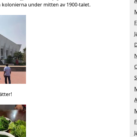
A
a kolonierna under mitten av 1900-talet.
M
F
J
O
S
M
ätter!
A
M
F
J