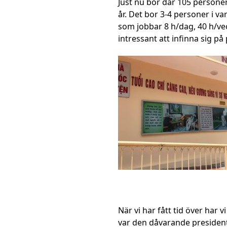
Just nu bor där 105 personer
år. Det bor 3-4 personer i v
som jobbar 8 h/dag, 40 h/vec
intressant att infinna sig på 
När vi har fått tid över har
var den dåvarande president