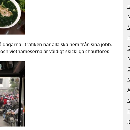
M
F
å dagarna i trafiken när alla ska hem från sina jobb.
 och vietnameserna är väldigt skickliga chaufförer.
O
M
A
M
F
J