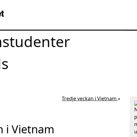
studenter
ds
Tredje veckan i Vietnam
»
N
p
m
 i Vietnam
u