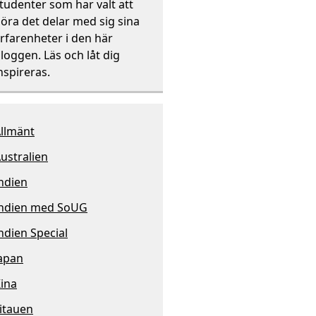
tudenter som har valt att
öra det delar med sig sina
rfarenheter i den här
loggen. Läs och låt dig
nspireras.
llmänt
ustralien
ndien
ndien med SoUG
ndien Special
apan
ina
itauen