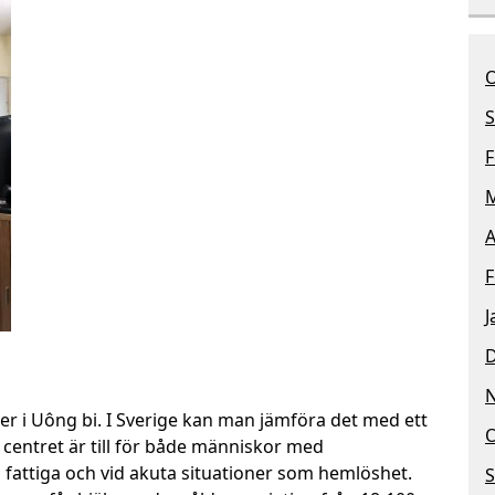
O
S
F
M
A
F
J
nter i Uông bi. I Sverige kan man jämföra det med ett
O
 centret är till för både människor med
 fattiga och vid akuta situationer som hemlöshet.
S