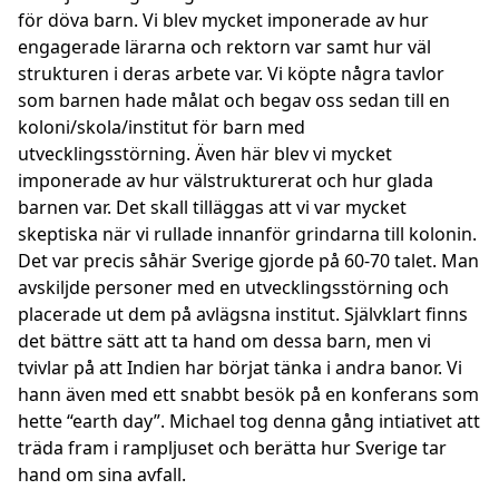
för döva barn. Vi blev mycket imponerade av hur
engagerade lärarna och rektorn var samt hur väl
strukturen i deras arbete var. Vi köpte några tavlor
som barnen hade målat och begav oss sedan till en
koloni/skola/institut för barn med
utvecklingsstörning. Även här blev vi mycket
imponerade av hur välstrukturerat och hur glada
barnen var. Det skall tilläggas att vi var mycket
skeptiska när vi rullade innanför grindarna till kolonin.
Det var precis såhär Sverige gjorde på 60-70 talet. Man
avskiljde personer med en utvecklingsstörning och
placerade ut dem på avlägsna institut. Självklart finns
det bättre sätt att ta hand om dessa barn, men vi
tvivlar på att Indien har börjat tänka i andra banor. Vi
hann även med ett snabbt besök på en konferans som
hette “earth day”. Michael tog denna gång intiativet att
träda fram i rampljuset och berätta hur Sverige tar
hand om sina avfall.