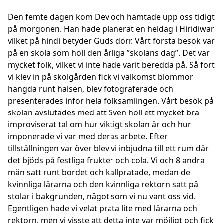
Den femte dagen kom Dev och hämtade upp oss tidigt
på morgonen. Han hade planerat en heldag i Hiridiwar
vilket på hindi betyder Guds dörr. Vårt första besök var
på en skola som höll den årliga ”skolans dag”. Det var
mycket folk, vilket vi inte hade varit beredda på. Så fort
vi klev in på skolgården fick vi välkomst blommor
hängda runt halsen, blev fotograferade och
presenterades inför hela folksamlingen. Vårt besök på
skolan avslutades med att Sven höll ett mycket bra
improviserat tal om hur viktigt skolan är och hur
imponerade vi var med deras arbete. Efter
tillställningen var över blev vi inbjudna till ett rum där
det bjöds på festliga frukter och cola. Vi och 8 andra
män satt runt bordet och kallpratade, medan de
kvinnliga lärarna och den kvinnliga rektorn satt på
stolar i bakgrunden, något som vi nu vant oss vid.
Egentligen hade vi velat prata lite med lärarna och
rektorn, men vi visste att detta inte var möjligt och fick