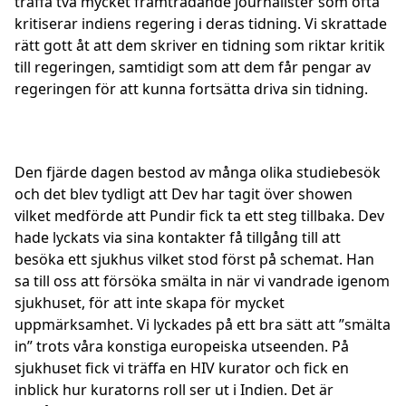
träffa två mycket framträdande journalister som ofta
kritiserar indiens regering i deras tidning. Vi skrattade
rätt gott åt att dem skriver en tidning som riktar kritik
till regeringen, samtidigt som att dem får pengar av
regeringen för att kunna fortsätta driva sin tidning.
Den fjärde dagen bestod av många olika studiebesök
och det blev tydligt att Dev har tagit över showen
vilket medförde att Pundir fick ta ett steg tillbaka. Dev
hade lyckats via sina kontakter få tillgång till att
besöka ett sjukhus vilket stod först på schemat. Han
sa till oss att försöka smälta in när vi vandrade igenom
sjukhuset, för att inte skapa för mycket
uppmärksamhet. Vi lyckades på ett bra sätt att ”smälta
in” trots våra konstiga europeiska utseenden. På
sjukhuset fick vi träffa en HIV kurator och fick en
inblick hur kuratorns roll ser ut i Indien. Det är