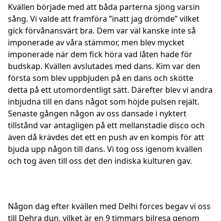
Kvällen började med att båda parterna sjöng varsin
sång. Vi valde att framföra ”inatt jag drömde” vilket
gick förvånansvärt bra. Dem var väl kanske inte så
imponerade av våra stämmor, men blev mycket
imponerade när dem fick höra vad låten hade för
budskap. Kvällen avslutades med dans. Kim var den
första som blev uppbjuden på en dans och skötte
detta på ett utomordentligt sätt. Därefter blev vi andra
inbjudna till en dans något som höjde pulsen rejält.
Senaste gången någon av oss dansade i nyktert
tillstånd var antagligen på ett mellanstadie disco och
även då krävdes det ett en push av en kompis för att
bjuda upp någon till dans. Vi tog oss igenom kvällen
och tog även till oss det den indiska kulturen gav.
Någon dag efter kvällen med Delhi forces begav vi oss
till Dehra dun, vilket är en 9 timmars bilresa genom