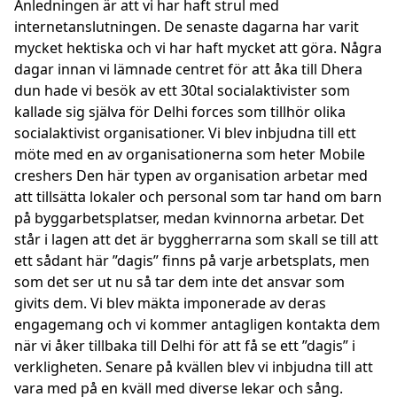
Anledningen är att vi har haft strul med
internetanslutningen. De senaste dagarna har varit
mycket hektiska och vi har haft mycket att göra. Några
dagar innan vi lämnade centret för att åka till Dhera
dun hade vi besök av ett 30tal socialaktivister som
kallade sig själva för Delhi forces som tillhör olika
socialaktivist organisationer. Vi blev inbjudna till ett
möte med en av organisationerna som heter Mobile
creshers Den här typen av organisation arbetar med
att tillsätta lokaler och personal som tar hand om barn
på byggarbetsplatser, medan kvinnorna arbetar. Det
står i lagen att det är byggherrarna som skall se till att
ett sådant här ”dagis” finns på varje arbetsplats, men
som det ser ut nu så tar dem inte det ansvar som
givits dem. Vi blev mäkta imponerade av deras
engagemang och vi kommer antagligen kontakta dem
när vi åker tillbaka till Delhi för att få se ett ”dagis” i
verkligheten. Senare på kvällen blev vi inbjudna till att
vara med på en kväll med diverse lekar och sång.