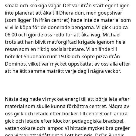
smala och krokiga vägar. Det var ifrån start egentligen
inte planerat att åka till Dhera dun, men goepshvar
(som ligger 1h ifrån centret) hade inte de material som
vi ville köpa för de donerade pengarna. Vi gick upp ca
06.00 och gjorde oss redo för att åka iväg. Michael
trots att han blivit matförgiftad krigade igenom hela
resan som en riktig socialarbetare. Vi anlände till
hotellet Shubham runt 19.00 och köpte pizza ifrån
Dominos, vilket var mycket uppskattat av oss alla efter
att ha ätit samma maträtt varje dag i några veckor.
Nästa dag hade vi mycket energi till att börja leta efter
material som skulle kunna förbättra centret. Några av
oss gick och letade efter böcker till centret och andra
gick och letade efter klockor, pedagogiska brädspel,
vattenkokare och lampor. Vi hittade mycket bra grejjer
och vi tror att vi fått det till ett bra pris. Dr.Ds Pundir