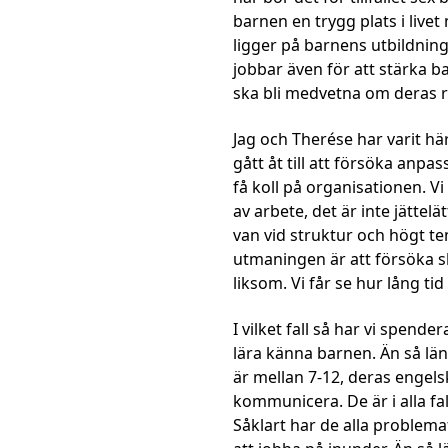
barnen en trygg plats i live
ligger på barnens utbildning,
jobbar även för att stärka b
ska bli medvetna om deras r
Jag och Therése har varit här
gått åt till att försöka anpas
få koll på organisationen. V
av arbete, det är inte jättelä
van vid struktur och högt tem
utmaningen är att försöka s
liksom. Vi får se hur lång tid
I vilket fall så har vi spende
lära känna barnen. Än så läng
är mellan 7-12, deras engels
kommunicera. De är i alla fa
Såklart har de alla problema