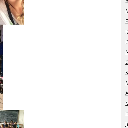
A
M
F
J
O
S
M
A
M
F
J