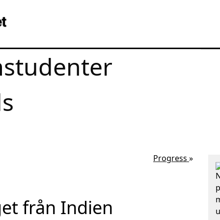
studenter
ds
Progress
»
N
p
m
et från Indien
u