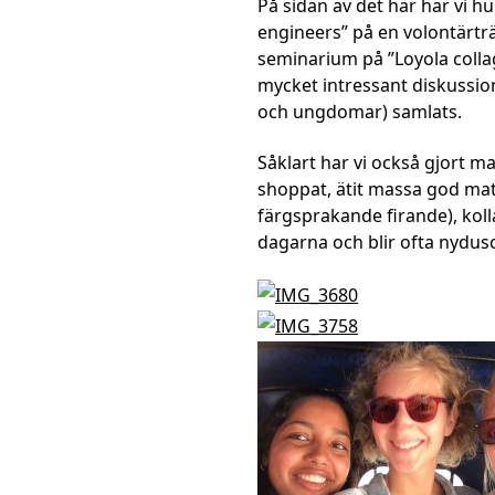
På sidan av det här har vi h
engineers” på en volontärträf
seminarium på ”Loyola collage
mycket intressant diskussi
och ungdomar) samlats.
Såklart har vi också gjort m
shoppat, ätit massa god mat
färgsprakande firande), kollat
dagarna och blir ofta nydusc