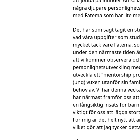
att jobba på inunder. Än så l
några djupare personlighets
med Fatema som har lite me
Det har som sagt tagit en st
vad våra uppgifter som student
mycket tack vare Fatema, so
under den närmaste tiden är
att vi kommer observera och 
personlighetsutveckling me
utveckla ett ”mentorship p
(ung) vuxen utanför sin famil
behov av. Vi har denna vecka
har närmast framför oss att 
en långsiktig insats för bar
viktigt för oss att lägga sto
För mig är det helt nytt att
vilket gör att jag tycker dett