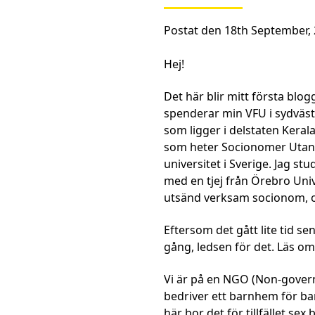
Postat den 18th September, 
Hej!
Det här blir mitt första blo
spenderar min VFU i sydväs
som ligger i delstaten Kera
som heter Socionomer Utan
universitet i Sverige. Jag 
med en tjej från Örebro Univ
utsänd verksam socionom, 
Eftersom det gått lite tid sen
gång, ledsen för det. Läs om
Vi är på en NGO (Non-gover
bedriver ett barnhem för bar
här bor det för tillfället sex