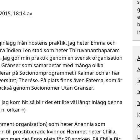
s
g
2015, 18:14 av
e
b
i
gginlägg från höstens praktik. Jag heter Emma och
tra Indien i en stad som heter Thiruvananthaparam
la. Jag gör min praktik genom en svensk organisation
A
 Gränser som samarbetar med många olika
A
studerar på Socionomprogrammet i Kalmar och är här
ersitet, Therése. På plats finns även Fatema, som är
I
också genom Socionomer Utan Gränser.
I
 jag kom hit så blir det ett lite väl långt inlägg denna
I
 ni orkar =)
J
nment organization) som heter Anannia som
K
n till prostituerade kvinnor. Hemmet heter Chilla,
L
 barn men det finns plats för 20 stycken. På Chilla får