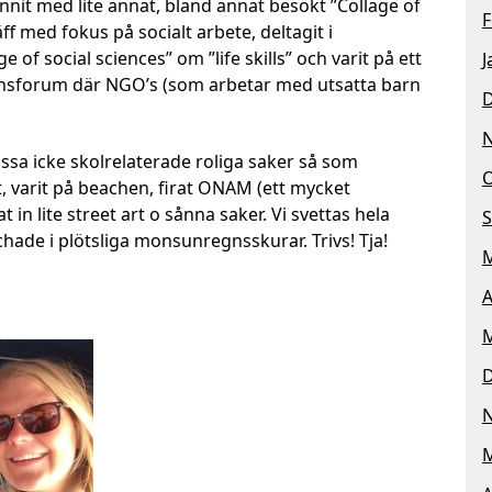
unnit med lite annat, bland annat besökt ”Collage of
F
f med fokus på socialt arbete, deltagit i
 of social sciences” om ”life skills” och varit på ett
J
onsforum där NGO’s (som arbetar med utsatta barn
assa icke skolrelaterade roliga saker så som
O
, varit på beachen, firat ONAM (ett mycket
 in lite street art o sånna saker. Vi svettas hela
S
hade i plötsliga monsunregnsskurar. Trivs! Tja!
M
A
M
M