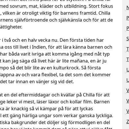
t med sovrum, mat, kläder och utbildning. Stort fokus
N
 vilken är otroligt viktig för barnens framtid. Chilla
P
arnens självförtroende och självkänsla och för att de
ättigheter.
P
S
 i två och en halv vecka nu. Den första tiden har
sa oss till livet i Indien, för att lära känna barnen och
T
i har båda varit ivriga att komma igång med nåt typ
T
tt kan jag säga då livet här är lite mañana, en är ju
po så det blir lite av en kulturkrock. Så första
lappna av och vara flexibel, ta det som det kommer
 det tar innan en vänjer sig vid det.
V
rat en del eftermiddagar och kvällar på Chilla för att
V
e leker vi mest, läser läxor och kollar film. Barnen
ka är knackig så vi kämpar på för att lyckas
V
ll ett gäng härliga ungar som verkar ganska lyckliga.
tiska bakgrunder det döljer sig förmodligen en del