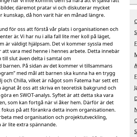
änge har vi inte kommit dem så nära att vi själva fått
bilder, däremot pratar vi och diskuterar mycket
r kunskap, då hon varit här en månad längre.
O
und för oss att förstå vår plats i organisationen och
S
er är. Vi har nu i alla fall lite mer koll på läget,
F
m är väldigt hjälpsam. Det vi kommer syssla med
 att vara med henne i hennes arbete. Detta innebär
M
till slut även delta i samtal om
A
d barnen. På sidan av det kommer vi tillsammans
rogram” med mål att barnen ska kunna ha en trygg
F
j och Chilla, vilket är något som Fatema har sett ett
J
 ägnat åt oss att skriva en teoretisk bakgrund och
göra en SWOT-analys. Syftet är att detta ska vara
nen, som kan fortgå när vi åker hem. Därför är det
rt fokus på att förankra detta inom organisationen.
 arbeta med organisation och projektutveckling,
O
a är lite extra spännande.
S