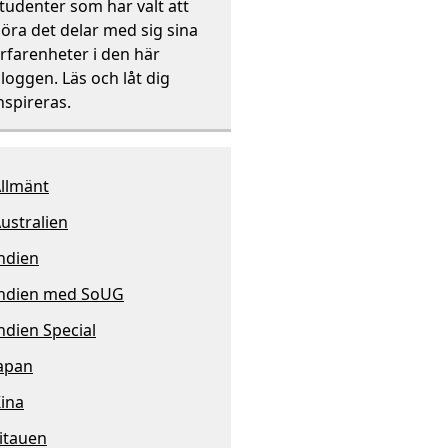
tudenter som har valt att
öra det delar med sig sina
rfarenheter i den här
loggen. Läs och låt dig
nspireras.
llmänt
ustralien
ndien
ndien med SoUG
ndien Special
apan
ina
itauen