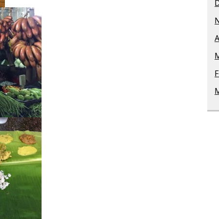
A
M
F
M