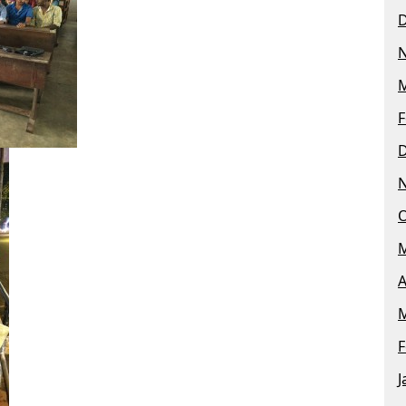
M
F
O
M
A
M
F
J