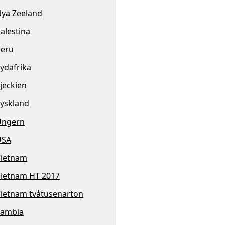
ya Zeeland
alestina
eru
ydafrika
jeckien
yskland
Ungern
USA
ietnam
ietnam HT 2017
ietnam tvåtusenarton
Zambia